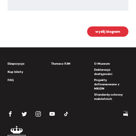
wyślij biogram
Ekspozycja
Tłumacz PJM
O Muzeum
Deklaracja
Kup bilety
dostępności
FAQ
Projekty
dofinansowane z
MKiDN
Standardy ochrony
małoletnich