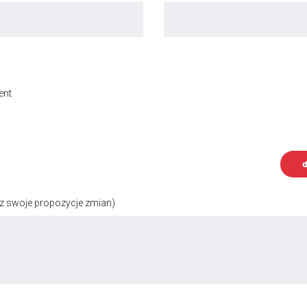
ent
d
z swoje propozycje zmian)