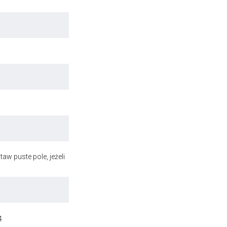
aw puste pole, jeżeli
4