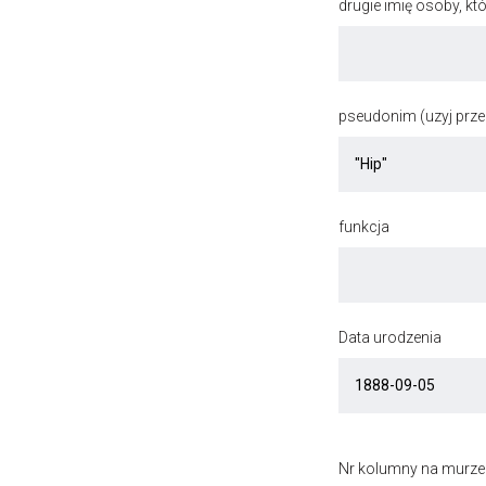
drugie imię osoby, kt
pseudonim (uzyj przec
funkcja
Data urodzenia
Nr kolumny na murze