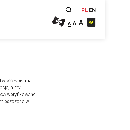
PL
EN
A
A
A
liwość wpisania
acje, a my
będą weryfikowane
 umieszczone w