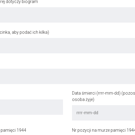
órej dotyczy biogram
inka, aby podać ich kilka)
Data śmierci (rrrr-mm-dd) (pozost
osoba żyje)
 pamięci 1944
Nr pozycji na murze pamięci 194