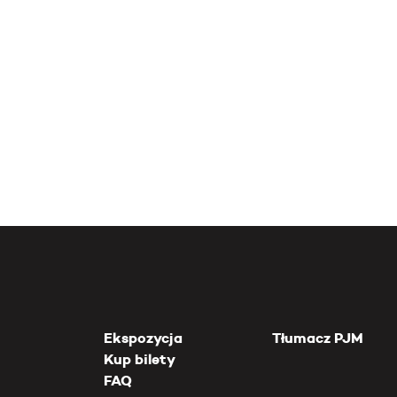
Ekspozycja
Tłumacz PJM
Kup bilety
FAQ