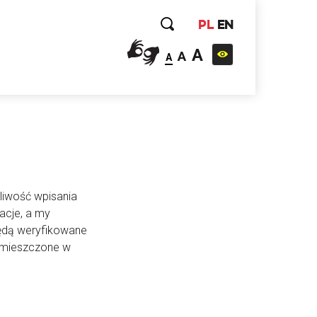
PL
EN
A
A
A
liwość wpisania
acje, a my
będą weryfikowane
 umieszczone w