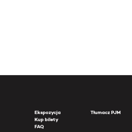
Ekspozycja
Tłumacz PJM
Kup bilety
FAQ