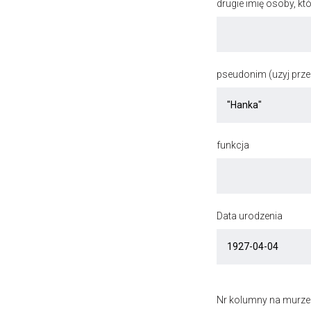
drugie imię osoby, kt
pseudonim (uzyj przec
funkcja
Data urodzenia
Nr kolumny na murze