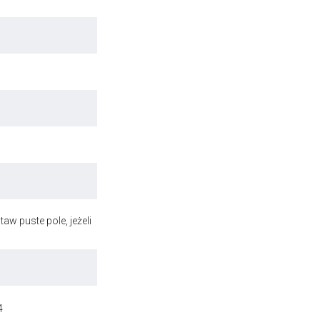
aw puste pole, jeżeli
4