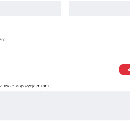
ent
d
z swoje propozycje zmian)