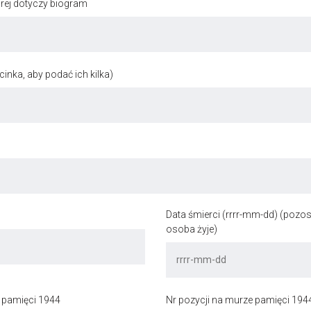
órej dotyczy biogram
inka, aby podać ich kilka)
Data śmierci (rrrr-mm-dd) (pozost
osoba żyje)
 pamięci 1944
Nr pozycji na murze pamięci 194