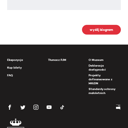
wyślij biogram
Ekspozycja
Tłumacz PJM
O Muzeum
Deklaracja
Kup bilety
dostępności
FAQ
Projekty
dofinansowane z
MKiDN
Standardy ochrony
małoletnich