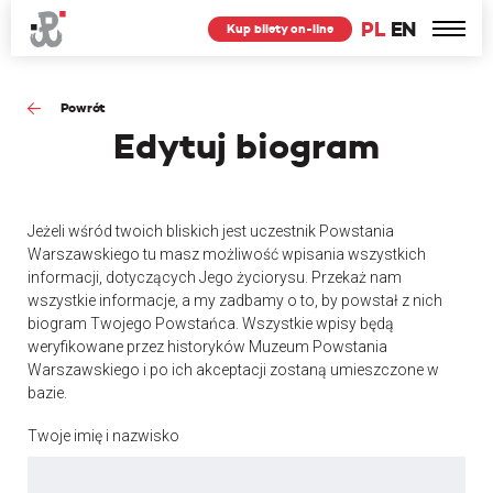
PL
EN
Kup bilety on-line
Powrót
Edytuj
biogram
Jeżeli wśród twoich bliskich jest uczestnik Powstania
Warszawskiego tu masz możliwość wpisania wszystkich
informacji, dotyczących Jego życiorysu. Przekaż nam
wszystkie informacje, a my zadbamy o to, by powstał z nich
biogram Twojego Powstańca. Wszystkie wpisy będą
weryfikowane przez historyków Muzeum Powstania
Warszawskiego i po ich akceptacji zostaną umieszczone w
bazie.
Twoje imię i nazwisko