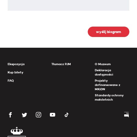
wyślij biogram
Ekspozycja
Tłumacz PJM
O Muzeum
Deklaracja
Kup bilety
dostępności
FAQ
Projekty
dofinansowane z
MKiDN
Standardy ochrony
małoletnich