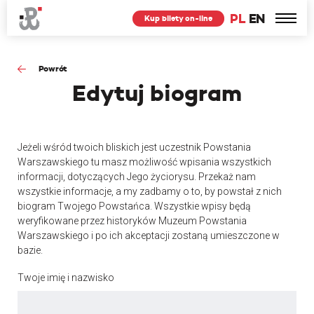
PL
EN
Kup bilety on-line
Powrót
Edytuj
biogram
Jeżeli wśród twoich bliskich jest uczestnik Powstania
Warszawskiego tu masz możliwość wpisania wszystkich
informacji, dotyczących Jego życiorysu. Przekaż nam
wszystkie informacje, a my zadbamy o to, by powstał z nich
biogram Twojego Powstańca. Wszystkie wpisy będą
weryfikowane przez historyków Muzeum Powstania
Warszawskiego i po ich akceptacji zostaną umieszczone w
bazie.
Twoje imię i nazwisko