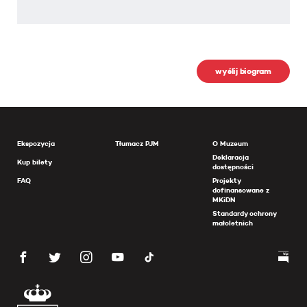
wyślij biogram
Ekspozycja
Tłumacz PJM
O Muzeum
Deklaracja
Kup bilety
dostępności
FAQ
Projekty
dofinansowane z
MKiDN
Standardy ochrony
małoletnich