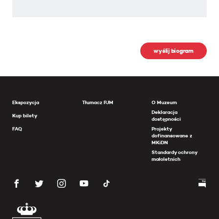
wyślij biogram
Ekspozycja
Tłumacz PJM
O Muzeum
Deklaracja
Kup bilety
dostępności
FAQ
Projekty
dofinansowane z
MKiDN
Standardy ochrony
małoletnich