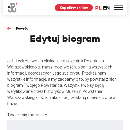
PL
EN
Kup bilety on-line
Powrót
Edytuj
biogram
Jeżeli wśród twoich bliskich jest uczestnik Powstania
Warszawskiego tu masz możliwość wpisania wszystkich
informacji, dotyczących Jego życiorysu. Przekaż nam
wszystkie informacje, a my zadbamy o to, by powstał z nich
biogram Twojego Powstańca. Wszystkie wpisy będą
weryfikowane przez historyków Muzeum Powstania
Warszawskiego i po ich akceptacji zostaną umieszczone w
bazie.
Twoje imię i nazwisko