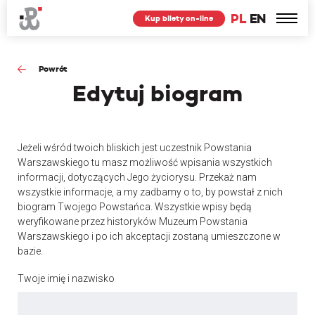
PL
EN
Kup bilety on-line
Powrót
Edytuj
biogram
Jeżeli wśród twoich bliskich jest uczestnik Powstania
Warszawskiego tu masz możliwość wpisania wszystkich
informacji, dotyczących Jego życiorysu. Przekaż nam
wszystkie informacje, a my zadbamy o to, by powstał z nich
biogram Twojego Powstańca. Wszystkie wpisy będą
weryfikowane przez historyków Muzeum Powstania
Warszawskiego i po ich akceptacji zostaną umieszczone w
bazie.
Twoje imię i nazwisko