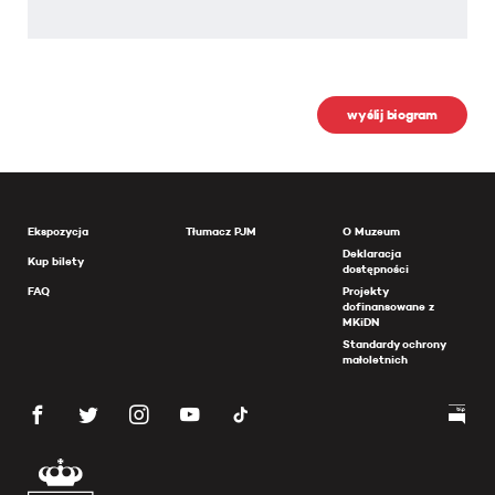
wyślij biogram
Ekspozycja
Tłumacz PJM
O Muzeum
Deklaracja
Kup bilety
dostępności
FAQ
Projekty
dofinansowane z
MKiDN
Standardy ochrony
małoletnich