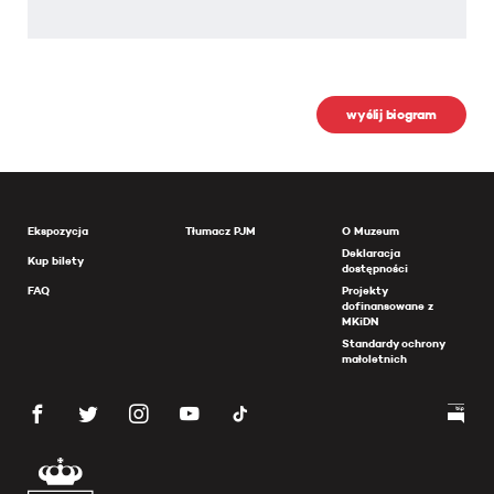
wyślij biogram
Ekspozycja
Tłumacz PJM
O Muzeum
Deklaracja
Kup bilety
dostępności
FAQ
Projekty
dofinansowane z
MKiDN
Standardy ochrony
małoletnich