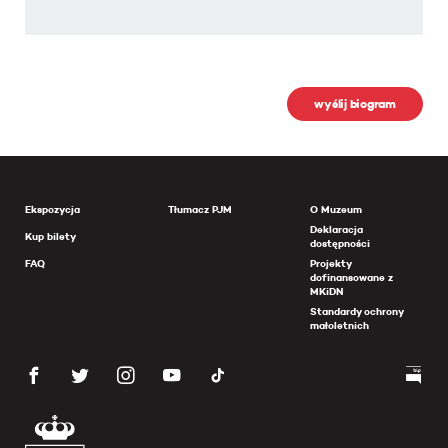
wyślij biogram
Ekspozycja
Tłumacz PJM
O Muzeum
Deklaracja
Kup bilety
dostępności
FAQ
Projekty
dofinansowane z
MKiDN
Standardy ochrony
małoletnich