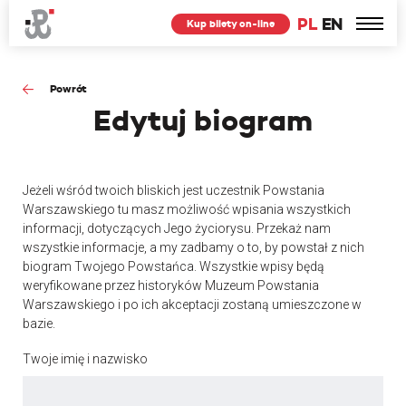
PL
EN
Kup bilety on-line
Powrót
Edytuj
biogram
Jeżeli wśród twoich bliskich jest uczestnik Powstania
Warszawskiego tu masz możliwość wpisania wszystkich
informacji, dotyczących Jego życiorysu. Przekaż nam
wszystkie informacje, a my zadbamy o to, by powstał z nich
biogram Twojego Powstańca. Wszystkie wpisy będą
weryfikowane przez historyków Muzeum Powstania
Warszawskiego i po ich akceptacji zostaną umieszczone w
bazie.
Twoje imię i nazwisko