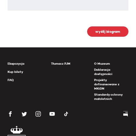
wyślij biogram
Ekspozycja
Tłumacz PJM
O Muzeum
Deklaracja
Kup bilety
dostępności
FAQ
Projekty
dofinansowane z
MKiDN
Standardy ochrony
małoletnich