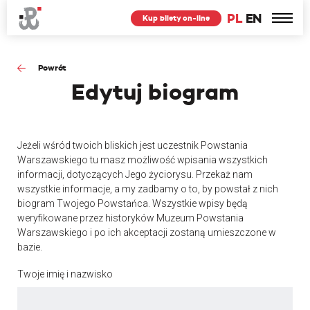
PL
EN
Kup bilety on-line
Powrót
Edytuj
biogram
Jeżeli wśród twoich bliskich jest uczestnik Powstania
Warszawskiego tu masz możliwość wpisania wszystkich
informacji, dotyczących Jego życiorysu. Przekaż nam
wszystkie informacje, a my zadbamy o to, by powstał z nich
biogram Twojego Powstańca. Wszystkie wpisy będą
weryfikowane przez historyków Muzeum Powstania
Warszawskiego i po ich akceptacji zostaną umieszczone w
bazie.
Twoje imię i nazwisko