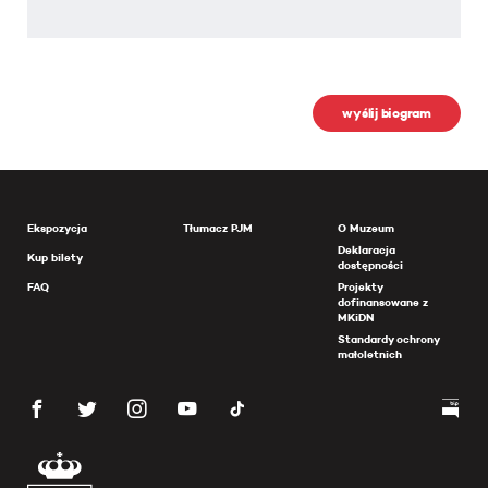
wyślij biogram
Ekspozycja
Tłumacz PJM
O Muzeum
Deklaracja
Kup bilety
dostępności
FAQ
Projekty
dofinansowane z
MKiDN
Standardy ochrony
małoletnich