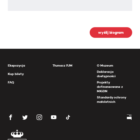
wyślij biogram
Ekspozycja
Tłumacz PJM
O Muzeum
Deklaracja
Kup bilety
dostępności
FAQ
Projekty
dofinansowane z
MKiDN
Standardy ochrony
małoletnich