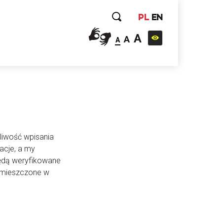
PL
EN
A
A
A
liwość wpisania
acje, a my
będą weryfikowane
 umieszczone w