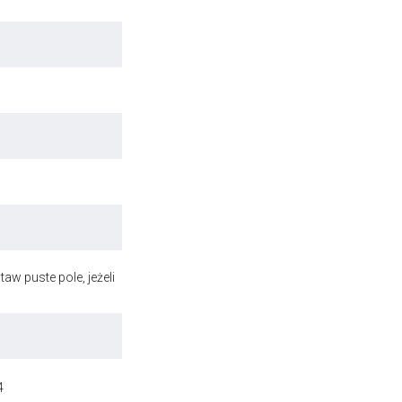
aw puste pole, jeżeli
4