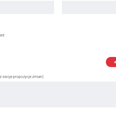
ent
d
z swoje propozycje zmian)