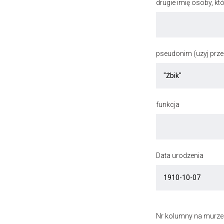
drugie imię osoby, kt
pseudonim (uzyj przec
funkcja
Data urodzenia
Nr kolumny na murze