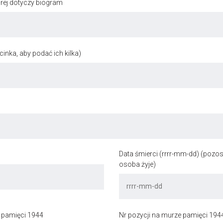
órej dotyczy biogram
inka, aby podać ich kilka)
Data śmierci (rrrr-mm-dd) (pozost
osoba żyje)
 pamięci 1944
Nr pozycji na murze pamięci 194