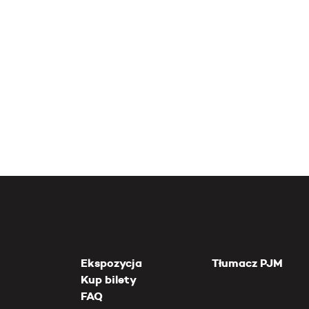
Ekspozycja
Tłumacz PJM
Kup bilety
FAQ