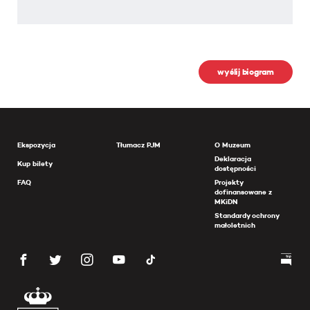
wyślij biogram
Ekspozycja
Tłumacz PJM
O Muzeum
Deklaracja
Kup bilety
dostępności
FAQ
Projekty
dofinansowane z
MKiDN
Standardy ochrony
małoletnich