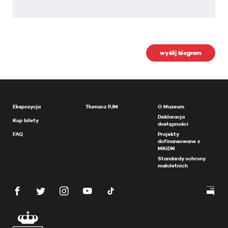
wyślij biogram
Ekspozycja
Tłumacz PJM
O Muzeum
Deklaracja
Kup bilety
dostępności
FAQ
Projekty
dofinansowane z
MKiDN
Standardy ochrony
małoletnich