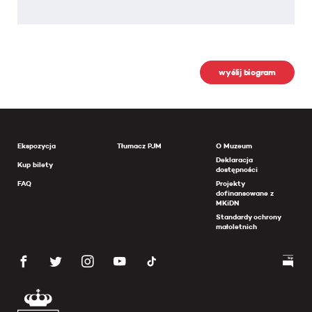
wyślij biogram
Ekspozycja
Tłumacz PJM
O Muzeum
Deklaracja
Kup bilety
dostępności
FAQ
Projekty
dofinansowane z
MKiDN
Standardy ochrony
małoletnich