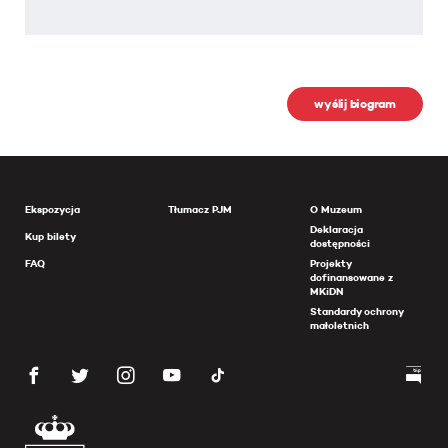
wyślij biogram
Ekspozycja
Tłumacz PJM
O Muzeum
Deklaracja
Kup bilety
dostępności
FAQ
Projekty
dofinansowane z
MKiDN
Standardy ochrony
małoletnich