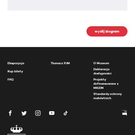
wyślij biogram
Ekspozycja
Tłumacz PJM
O Muzeum
Deklaracja
Kup bilety
dostępności
FAQ
Projekty
dofinansowane z
MKiDN
Standardy ochrony
małoletnich