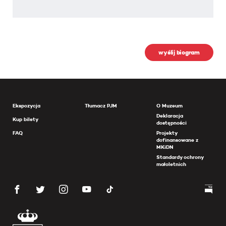
wyślij biogram
Ekspozycja
Tłumacz PJM
O Muzeum
Deklaracja
Kup bilety
dostępności
FAQ
Projekty
dofinansowane z
MKiDN
Standardy ochrony
małoletnich