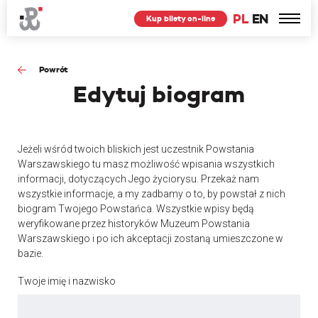
PL
EN
Kup bilety on-line
Powrót
Edytuj
biogram
Jeżeli wśród twoich bliskich jest uczestnik Powstania
Warszawskiego tu masz możliwość wpisania wszystkich
informacji, dotyczących Jego życiorysu. Przekaż nam
wszystkie informacje, a my zadbamy o to, by powstał z nich
biogram Twojego Powstańca. Wszystkie wpisy będą
weryfikowane przez historyków Muzeum Powstania
Warszawskiego i po ich akceptacji zostaną umieszczone w
bazie.
Twoje imię i nazwisko