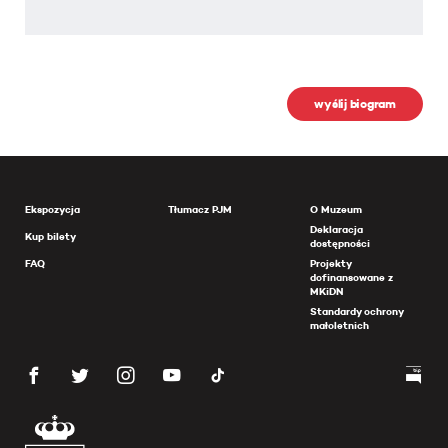
wyślij biogram
Ekspozycja
Tłumacz PJM
O Muzeum
Deklaracja
Kup bilety
dostępności
FAQ
Projekty
dofinansowane z
MKiDN
Standardy ochrony
małoletnich