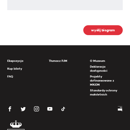
wyślij biogram
Ekspozycja
Tłumacz PJM
O Muzeum
Deklaracja
Kup bilety
dostępności
FAQ
Projekty
dofinansowane z
MKiDN
Standardy ochrony
małoletnich