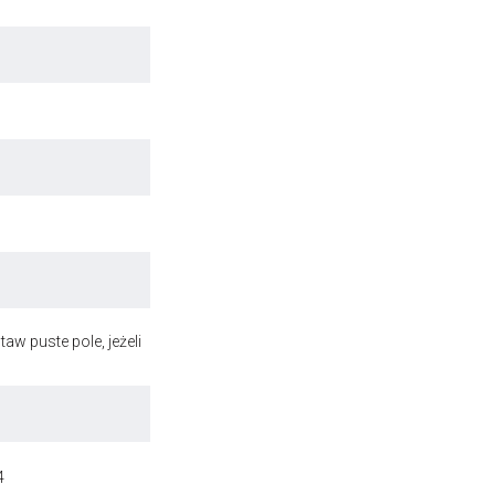
aw puste pole, jeżeli
4