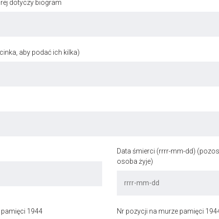
órej dotyczy biogram
inka, aby podać ich kilka)
Data śmierci (rrrr-mm-dd) (pozost
osoba żyje)
 pamięci 1944
Nr pozycji na murze pamięci 194