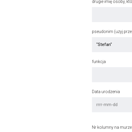
drugie imię osoby, kt
pseudonim (uzyj przec
funkcja
Data urodzenia
Nr kolumny na murze