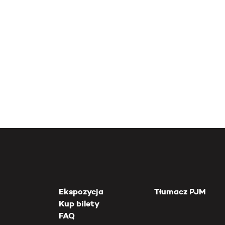
Ekspozycja
Tłumacz PJM
Kup bilety
FAQ