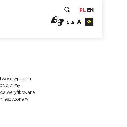
PL
EN
A
A
A
liwość wpisania
acje, a my
będą weryfikowane
 umieszczone w