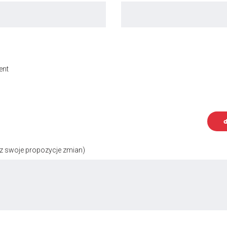
ent
d
z swoje propozycje zmian)