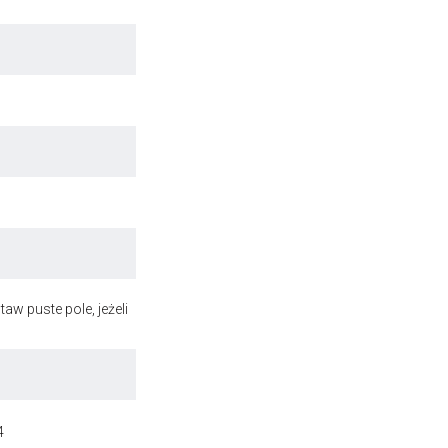
aw puste pole, jeżeli
4