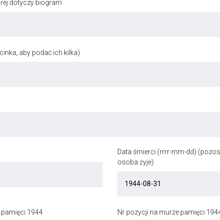
órej dotyczy biogram
inka, aby podać ich kilka)
Data śmierci (rrrr-mm-dd) (pozost
osoba żyje)
 pamięci 1944
Nr pozycji na murze pamięci 194