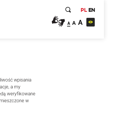
PL
EN
A
A
A
liwość wpisania
acje, a my
będą weryfikowane
 umieszczone w