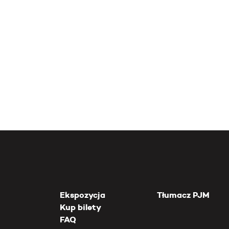
Ekspozycja
Tłumacz PJM
Kup bilety
FAQ