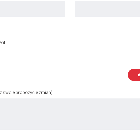
ent
d
z swoje propozycje zmian)