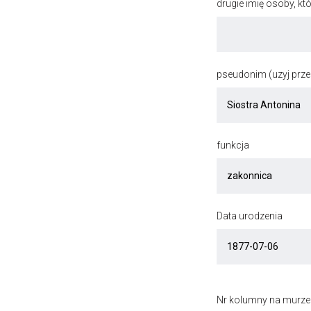
drugie imię osoby, kt
pseudonim (uzyj przec
funkcja
Data urodzenia
Nr kolumny na murze