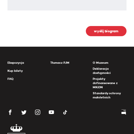
wyślij biogram
Ekspozycja
Tłumacz PJM
O Muzeum
Deklaracja
Kup bilety
dostępności
FAQ
Projekty
dofinansowane z
MKiDN
Standardy ochrony
małoletnich