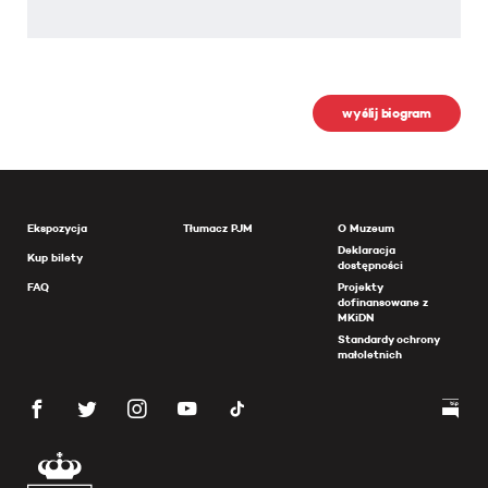
wyślij biogram
Ekspozycja
Tłumacz PJM
O Muzeum
Deklaracja
Kup bilety
dostępności
FAQ
Projekty
dofinansowane z
MKiDN
Standardy ochrony
małoletnich