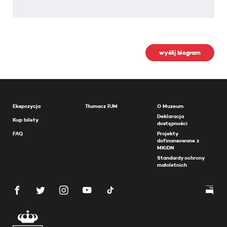
wyślij biogram
Ekspozycja
Tłumacz PJM
O Muzeum
Deklaracja
Kup bilety
dostępności
FAQ
Projekty
dofinansowane z
MKiDN
Standardy ochrony
małoletnich