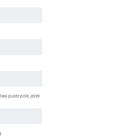
aw puste pole, jeżeli
4