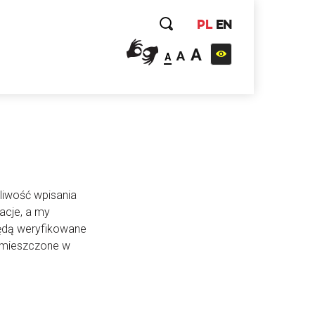
PL
EN
A
A
A
liwość wpisania
acje, a my
będą weryfikowane
 umieszczone w