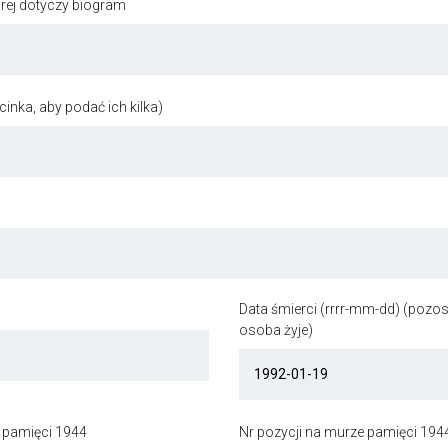
órej dotyczy biogram
inka, aby podać ich kilka)
Data śmierci (rrrr-mm-dd) (pozost
osoba żyje)
 pamięci 1944
Nr pozycji na murze pamięci 194