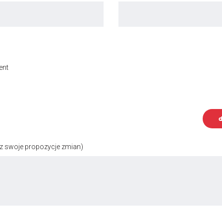
ent
d
z swoje propozycje zmian)