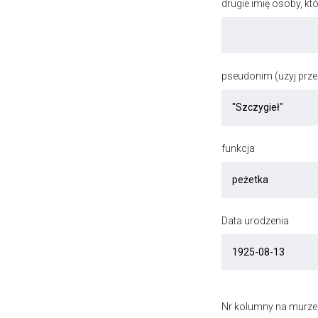
drugie imię osoby, kt
pseudonim (uzyj przec
funkcja
Data urodzenia
Nr kolumny na murze