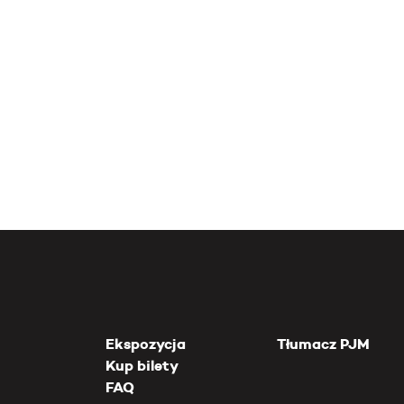
Ekspozycja
Tłumacz PJM
Kup bilety
FAQ