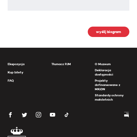
wyślij biogram
Ekspozycja
Tłumacz PJM
O Muzeum
Deklaracja
Kup bilety
dostępności
FAQ
Projekty
dofinansowane z
MKiDN
Standardy ochrony
małoletnich