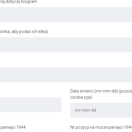
órej dotyczy biogram
inka, aby podać ich kilka)
Data śmierci (rrrr-mm-dd) (pozost
osoba żyje)
 pamięci 1944
Nr pozycji na murze pamięci 194