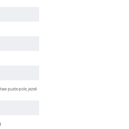
aw puste pole, jeżeli
4