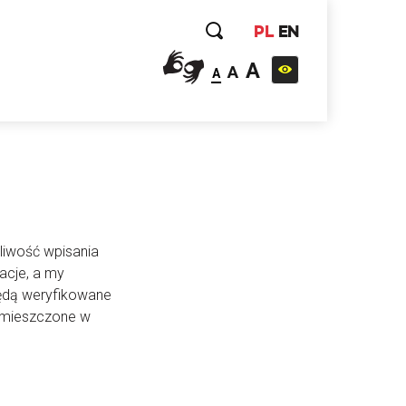
PL
EN
A
A
A
liwość wpisania
acje, a my
będą weryfikowane
 umieszczone w