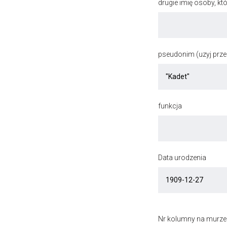
drugie imię osoby, kt
pseudonim (uzyj przec
funkcja
Data urodzenia
Nr kolumny na murze