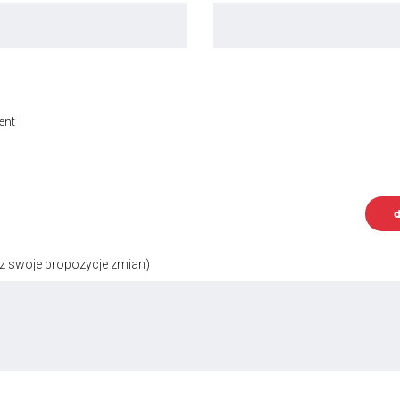
ent
d
z swoje propozycje zmian)