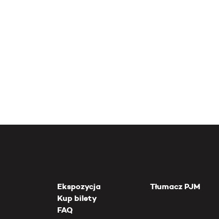
Ekspozycja
Tłumacz PJM
Kup bilety
FAQ