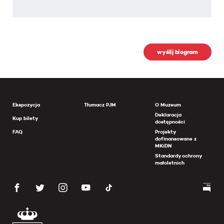
wyślij biogram
Ekspozycja
Tłumacz PJM
O Muzeum
Deklaracja
Kup bilety
dostępności
FAQ
Projekty
dofinansowane z
MKiDN
Standardy ochrony
małoletnich