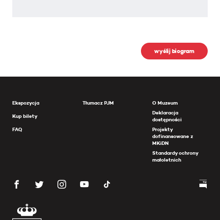
wyślij biogram
Ekspozycja
Tłumacz PJM
O Muzeum
Deklaracja
Kup bilety
dostępności
FAQ
Projekty
dofinansowane z
MKiDN
Standardy ochrony
małoletnich