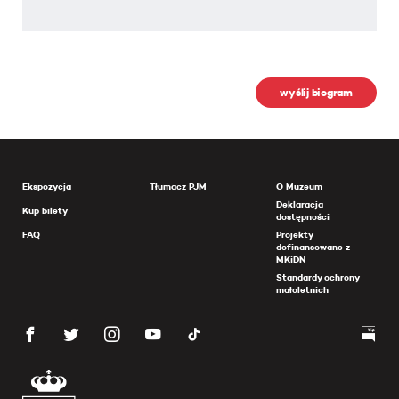
wyślij biogram
Ekspozycja
Tłumacz PJM
O Muzeum
Deklaracja
Kup bilety
dostępności
FAQ
Projekty
dofinansowane z
MKiDN
Standardy ochrony
małoletnich