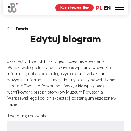
PL
EN
Kup bilety on-line
Powrót
Edytuj
biogram
Jeżeli wśród twoich bliskich jest uczestnik Powstania
Warszawskiego tu masz możliwość wpisania wszystkich
informacji, dotyczących Jego życiorysu. Przekaż nam
wszystkie informacje, a my zadbamy o to, by powstał z nich
biogram Twojego Powstańca. Wszystkie wpisy będą
weryfikowane przez historyków Muzeum Powstania
Warszawskiego i po ich akceptacji zostaną umieszczone w
bazie.
Twoje imię i nazwisko