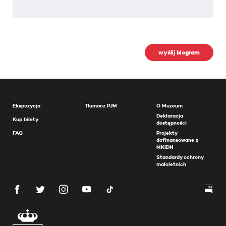
wyślij biogram
Ekspozycja
Tłumacz PJM
O Muzeum
Deklaracja
Kup bilety
dostępności
FAQ
Projekty
dofinansowane z
MKiDN
Standardy ochrony
małoletnich