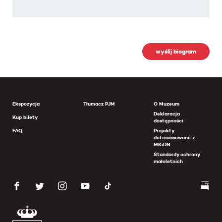
wyślij biogram
Ekspozycja
Tłumacz PJM
O Muzeum
Deklaracja
Kup bilety
dostępności
FAQ
Projekty
dofinansowane z
MKiDN
Standardy ochrony
małoletnich