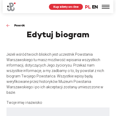
PL
EN
Kup bilety on-line
Powrót
Edytuj
biogram
Jeżeli wśród twoich bliskich jest uczestnik Powstania
Warszawskiego tu masz możliwość wpisania wszystkich
informacji, dotyczących Jego życiorysu. Przekaż nam
wszystkie informacje, a my zadbamy o to, by powstał z nich
biogram Twojego Powstańca. Wszystkie wpisy będą
weryfikowane przez historyków Muzeum Powstania
Warszawskiego i po ich akceptacji zostaną umieszczone w
bazie.
Twoje imię i nazwisko