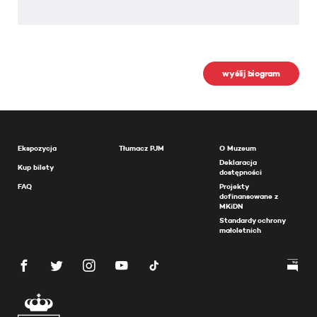
wyślij biogram
Ekspozycja
Tłumacz PJM
O Muzeum
Deklaracja
Kup bilety
dostępności
FAQ
Projekty
dofinansowane z
MKiDN
Standardy ochrony
małoletnich