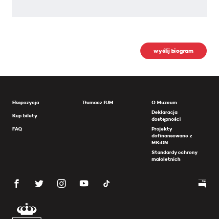
wyślij biogram
Ekspozycja
Tłumacz PJM
O Muzeum
Deklaracja
Kup bilety
dostępności
FAQ
Projekty
dofinansowane z
MKiDN
Standardy ochrony
małoletnich