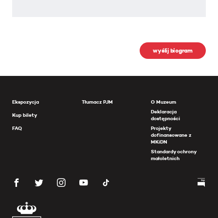
wyślij biogram
Ekspozycja
Tłumacz PJM
O Muzeum
Deklaracja
Kup bilety
dostępności
FAQ
Projekty
dofinansowane z
MKiDN
Standardy ochrony
małoletnich