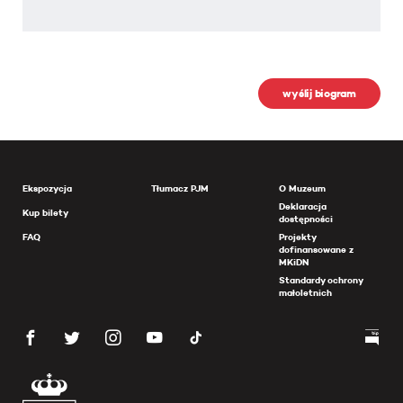
wyślij biogram
Ekspozycja
Tłumacz PJM
O Muzeum
Deklaracja
Kup bilety
dostępności
FAQ
Projekty
dofinansowane z
MKiDN
Standardy ochrony
małoletnich