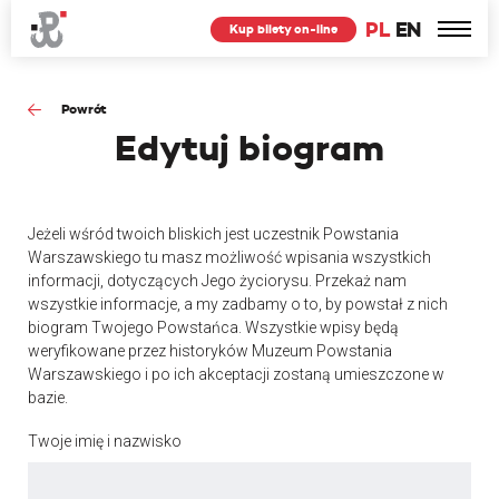
PL
EN
Kup bilety on-line
Powrót
Edytuj
biogram
Jeżeli wśród twoich bliskich jest uczestnik Powstania
Warszawskiego tu masz możliwość wpisania wszystkich
informacji, dotyczących Jego życiorysu. Przekaż nam
wszystkie informacje, a my zadbamy o to, by powstał z nich
biogram Twojego Powstańca. Wszystkie wpisy będą
weryfikowane przez historyków Muzeum Powstania
Warszawskiego i po ich akceptacji zostaną umieszczone w
bazie.
Twoje imię i nazwisko