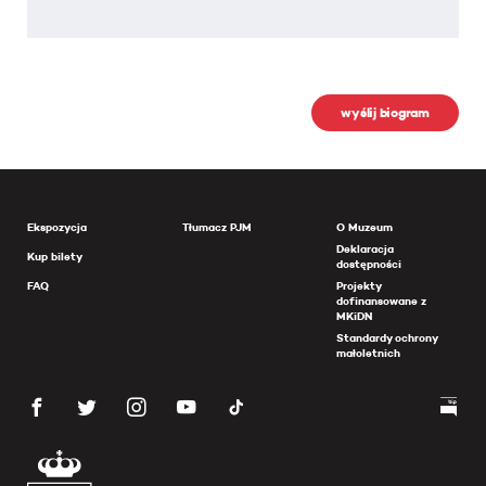
wyślij biogram
Ekspozycja
Tłumacz PJM
O Muzeum
Deklaracja
Kup bilety
dostępności
FAQ
Projekty
dofinansowane z
MKiDN
Standardy ochrony
małoletnich