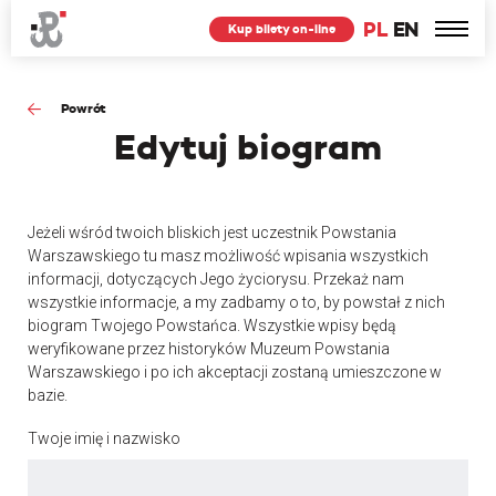
PL
EN
Kup bilety on-line
Powrót
Edytuj
biogram
Jeżeli wśród twoich bliskich jest uczestnik Powstania
Warszawskiego tu masz możliwość wpisania wszystkich
informacji, dotyczących Jego życiorysu. Przekaż nam
wszystkie informacje, a my zadbamy o to, by powstał z nich
biogram Twojego Powstańca. Wszystkie wpisy będą
weryfikowane przez historyków Muzeum Powstania
Warszawskiego i po ich akceptacji zostaną umieszczone w
bazie.
Twoje imię i nazwisko