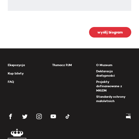
wyślij biogram
Ekspozycja
Tłumacz PJM
O Muzeum
Deklaracja
Kup bilety
dostępności
FAQ
Projekty
dofinansowane z
MKiDN
Standardy ochrony
małoletnich