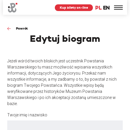
PL
EN
Kup bilety on-line
Powrót
Edytuj
biogram
Jeżeli wśród twoich bliskich jest uczestnik Powstania
Warszawskiego tu masz możliwość wpisania wszystkich
informacji, dotyczących Jego życiorysu. Przekaż nam
wszystkie informacje, a my zadbamy o to, by powstał z nich
biogram Twojego Powstańca. Wszystkie wpisy będą
weryfikowane przez historyków Muzeum Powstania
Warszawskiego i po ich akceptacji zostaną umieszczone w
bazie.
Twoje imię i nazwisko