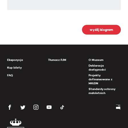
wyślij biogram
Ekspozycja
Tłumacz PJM
O Muzeum
Deklaracja
Kup bilety
dostępności
FAQ
Projekty
dofinansowane z
MKiDN
Standardy ochrony
małoletnich