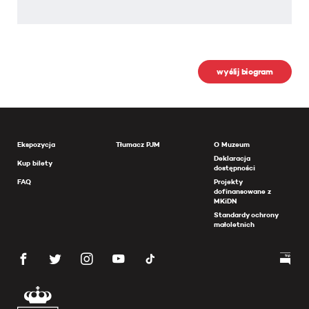
wyślij biogram
Ekspozycja
Tłumacz PJM
O Muzeum
Deklaracja
Kup bilety
dostępności
FAQ
Projekty
dofinansowane z
MKiDN
Standardy ochrony
małoletnich