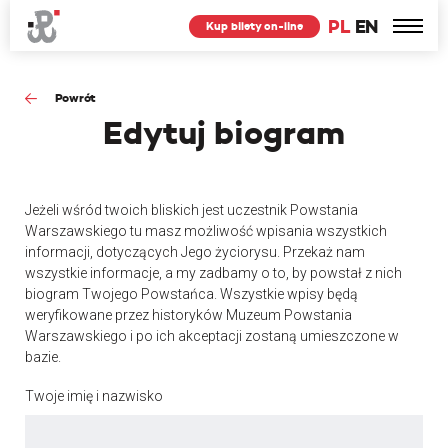
PL
EN
Kup bilety on-line
Powrót
Edytuj
biogram
Jeżeli wśród twoich bliskich jest uczestnik Powstania
Warszawskiego tu masz możliwość wpisania wszystkich
informacji, dotyczących Jego życiorysu. Przekaż nam
wszystkie informacje, a my zadbamy o to, by powstał z nich
biogram Twojego Powstańca. Wszystkie wpisy będą
weryfikowane przez historyków Muzeum Powstania
Warszawskiego i po ich akceptacji zostaną umieszczone w
bazie.
Twoje imię i nazwisko