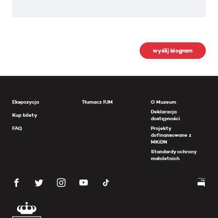
wyślij biogram
Ekspozycja
Tłumacz PJM
O Muzeum
Deklaracja
Kup bilety
dostępności
FAQ
Projekty
dofinansowane z
MKiDN
Standardy ochrony
małoletnich