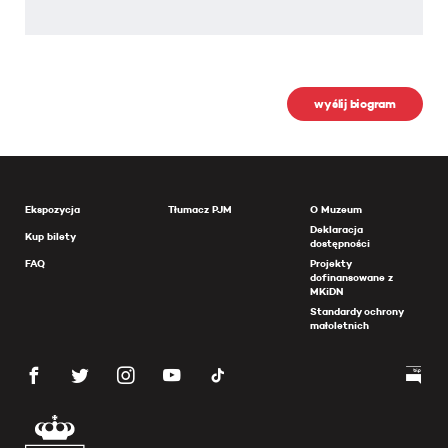
wyślij biogram
Ekspozycja
Tłumacz PJM
O Muzeum
Deklaracja
Kup bilety
dostępności
FAQ
Projekty
dofinansowane z
MKiDN
Standardy ochrony
małoletnich