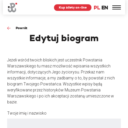
PL
EN
Kup bilety on-line
Powrót
Edytuj
biogram
Jeżeli wśród twoich bliskich jest uczestnik Powstania
Warszawskiego tu masz możliwość wpisania wszystkich
informacji, dotyczących Jego życiorysu. Przekaż nam
wszystkie informacje, a my zadbamy o to, by powstał z nich
biogram Twojego Powstańca. Wszystkie wpisy będą
weryfikowane przez historyków Muzeum Powstania
Warszawskiego i po ich akceptacji zostaną umieszczone w
bazie.
Twoje imię i nazwisko