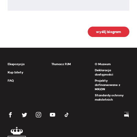
wyślij biogram
Ekspozycja
Tłumacz PJM
O Muzeum
Deklaracja
Kup bilety
dostępności
FAQ
Projekty
dofinansowane z
MKiDN
Standardy ochrony
małoletnich