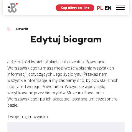
PL
EN
Kup bilety on-line
Powrót
Edytuj
biogram
Jeżeli wśród twoich bliskich jest uczestnik Powstania
Warszawskiego tu masz możliwość wpisania wszystkich
informacji, dotyczących Jego życiorysu. Przekaż nam
wszystkie informacje, a my zadbamy o to, by powstał z nich
biogram Twojego Powstańca. Wszystkie wpisy będą
weryfikowane przez historyków Muzeum Powstania
Warszawskiego i po ich akceptacji zostaną umieszczone w
bazie.
Twoje imię i nazwisko