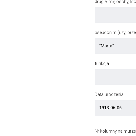
drugie imię osoby, kt
pseudonim (uzyj przec
funkcja
Data urodzenia
Nr kolumny na murze