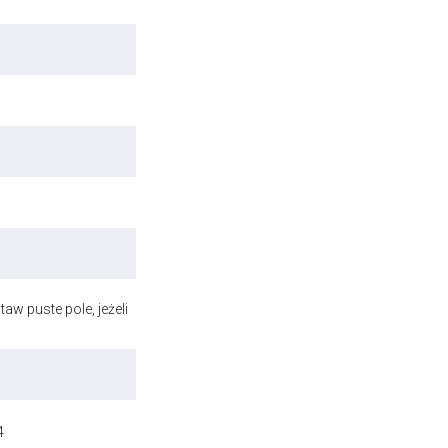
aw puste pole, jeżeli
4