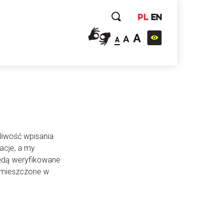
PL
EN
A
A
A
liwość wpisania
acje, a my
będą weryfikowane
 umieszczone w