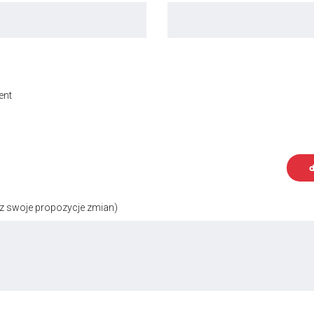
ent
d
z swoje propozycje zmian)