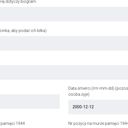
órej dotyczy biogram
inka, aby podać ich kilka)
Data śmierci (rrrr-mm-dd) (pozost
osoba żyje)
 pamięci 1944
Nr pozycji na murze pamięci 194