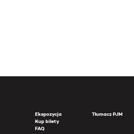
Ekspozycja
Tłumacz PJM
Kup bilety
FAQ