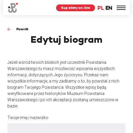
PL
EN
Kup bilety on-line
Powrót
Edytuj
biogram
Jeżeli wśród twoich bliskich jest uczestnik Powstania
Warszawskiego tu masz możliwość wpisania wszystkich
informacji, dotyczących Jego życiorysu. Przekaż nam
wszystkie informacje, a my zadbamy o to, by powstał z nich
biogram Twojego Powstańca. Wszystkie wpisy będą
weryfikowane przez historyków Muzeum Powstania
Warszawskiego i po ich akceptacji zostaną umieszczone w
bazie.
Twoje imię i nazwisko