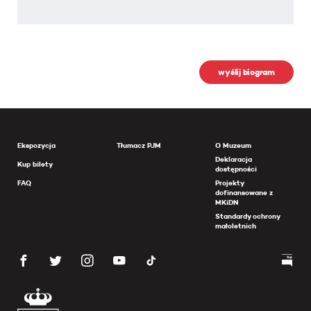
wyślij biogram
Ekspozycja
Tłumacz PJM
O Muzeum
Deklaracja
Kup bilety
dostępności
FAQ
Projekty
dofinansowane z
MKiDN
Standardy ochrony
małoletnich