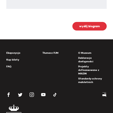
wyślij biogram
Ekspozycja
Tłumacz PJM
O Muzeum
Deklaracja
Kup bilety
dostępności
FAQ
Projekty
dofinansowane z
MKiDN
Standardy ochrony
małoletnich