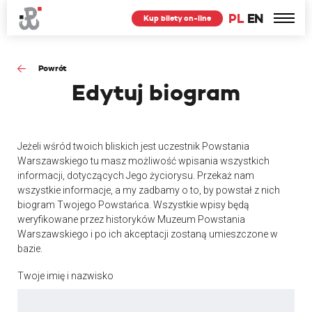
PL
EN
Kup bilety on-line
Powrót
Edytuj
biogram
Jeżeli wśród twoich bliskich jest uczestnik Powstania
Warszawskiego tu masz możliwość wpisania wszystkich
informacji, dotyczących Jego życiorysu. Przekaż nam
wszystkie informacje, a my zadbamy o to, by powstał z nich
biogram Twojego Powstańca. Wszystkie wpisy będą
weryfikowane przez historyków Muzeum Powstania
Warszawskiego i po ich akceptacji zostaną umieszczone w
bazie.
Twoje imię i nazwisko