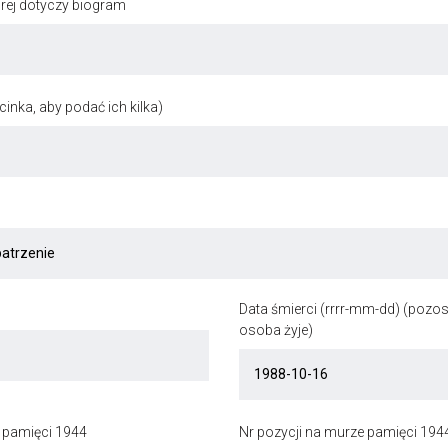
órej dotyczy biogram
inka, aby podać ich kilka)
Data śmierci (rrrr-mm-dd) (pozost
osoba żyje)
 pamięci 1944
Nr pozycji na murze pamięci 194