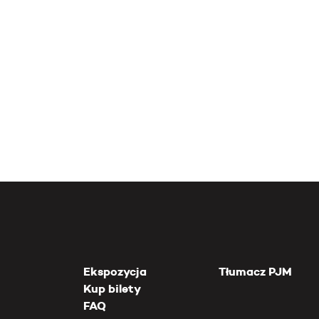
Ekspozycja
Tłumacz PJM
Kup bilety
FAQ