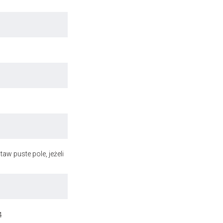
aw puste pole, jeżeli
4