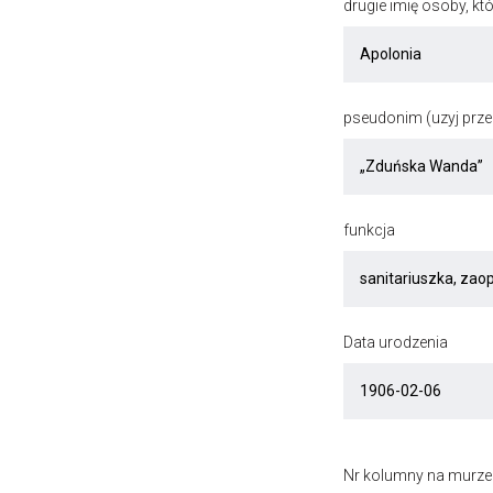
drugie imię osoby, kt
pseudonim (uzyj przec
funkcja
Data urodzenia
Nr kolumny na murze