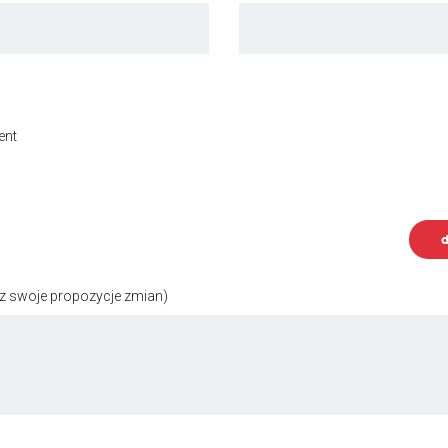
ent
d
z swoje propozycje zmian)