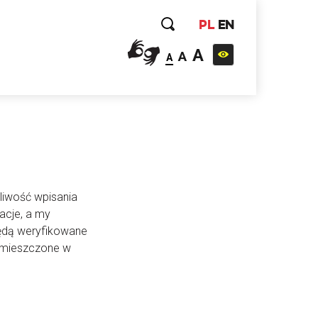
PL
EN
A
A
A
liwość wpisania
acje, a my
będą weryfikowane
 umieszczone w